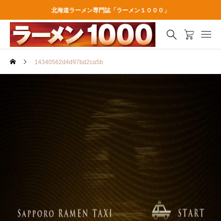
北海道ラーメン専門誌「ラーメン１０００」
14340562d4d97bd2ca5b