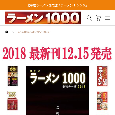
北海道ラーメン専門誌「ラーメン１０００」
a4e4f6edefbc95c104a6