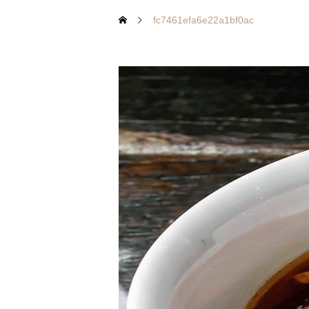
fc7461efa6e22a1bf0ac