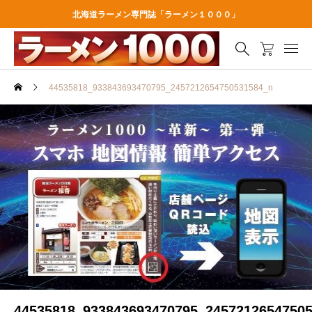
北海道ラーメン専門誌「ラーメン１０００」
44535818_933843693470795_2457212654750531584_n
44535818_933843693470795_2457212654750