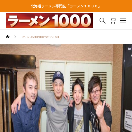
北海道ラーメン専門誌「ラーメン１０００」
3fb3796909f0cbc861a0