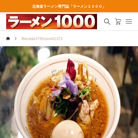
北海道ラーメン専門誌「ラーメン１０００」
f8ecdde3795cece02373