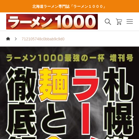
北海道ラーメン専門誌「ラーメン１０００」
712105748c0bbab9c9d0