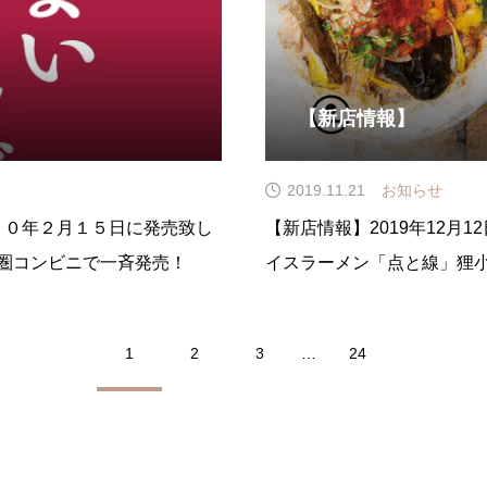
【新店情報】
2019.11.21
お知らせ
０２０年２月１５日に発売致し
【新店情報】2019年12月
圏コンビニで一斉発売！
イスラーメン「点と線」狸小路
1
2
3
…
24