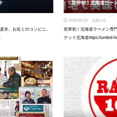
中
世界初！北海道ラー
2020.04.22
お知らせ
。是非、お近くのコンビニ、
世界初！北海道ラーメン専
。
テッド北海道https://united-ho