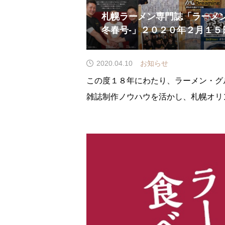
札幌ラーメン専門誌「ラーメン
冬春号-」２０２０年２月１５
2020.04.10
お知らせ
この度１８年にわたり、ラーメン・グ
雑誌制作ノウハウを活かし、札幌オリ
て「ラーメン１０００ -２０２０冬春
ラーメンにかける熱き想いを麺・食材
全国に発信したく思います。八月には