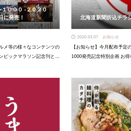
１０００ -２０２０
日に発売！
北海道新聞折込チラ
2020.03.07
お知らせ
ルメ等の様々なコンテンツの
【お知らせ】今月配布予定
ンピックマラソン記念刊とし
1000発売記念特別企画 
号-」を発刊致します。店主の
期限を延長させて頂きます
等の面から深掘りし、改めて
さいませ。 ----- 「麺や 廉
オリンピックマラソンの