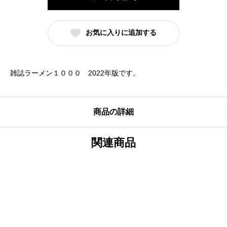
メ
ン
お気に入りに追加する
１
０
０
雑誌ラーメン１０００ 2022年版です。
０
2022
年
商品の詳細
版
個
関連商品