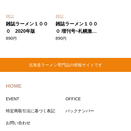
雑誌
雑誌
雑誌ラーメン１００
雑誌ラーメン１００
０ 2020年版
０ 増刊号~札幌激旨
ラーメン麺と食材徹
890
890
円
円
底解剖~
北海道ラーメン専門誌の情報サイトです
HOME
EVENT
OFFICE
特定商取引法に基づく表記
バックナンバー
お問い合わせ