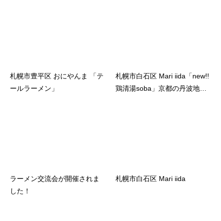
札幌市豊平区 おにやんま 「テ
札幌市白石区 Mari iida「new!!
ールラーメン」
鶏清湯soba」京都の丹波地鶏
を新たに使用することにより
鶏の旨みが倍増。
ラーメン交流会が開催されま
札幌市白石区 Mari iida
した！