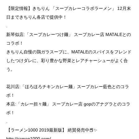
【限定情報】きちりん 「スープカレーコラボラーメン」 12月末
日まできちりん各店で提供中！
.
新琴似店:「スープカレーつけ麺」 スープカレー店 MATALEとの
コラボ！
きちりん自慢の鶏ガラスープに、MATALEのスパイスをフレンド
したつけダレに、彩り豊かな野菜とレアチャーシューがよく合
う。
花川店:「ほろほろチキンカレー麺」スープカレー藍色とのコラ
ボ！
本店:「カレー担々麺」 スープカレー店 gopのアナグラとのコラ
ボ！
.
【ラーメン1000 2019最新版】 絶賛発売中📕✨
http://ramen1000.com/