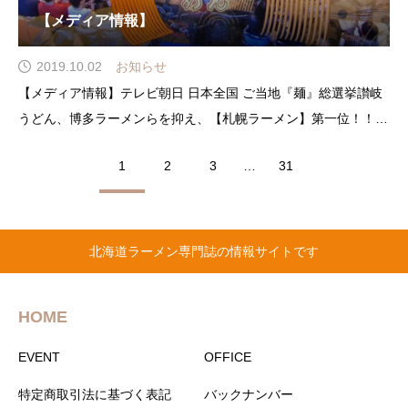
【メディア情報】
2019.10.02
お知らせ
【メディア情報】テレビ朝日 日本全国 ご当地『麺』総選挙讃岐
うどん、博多ラーメンらを抑え、【札幌ラーメン】第一位！！お
めでとうございます！Facebook
1
2
3
…
31
北海道ラーメン専門誌の情報サイトです
HOME
EVENT
OFFICE
特定商取引法に基づく表記
バックナンバー