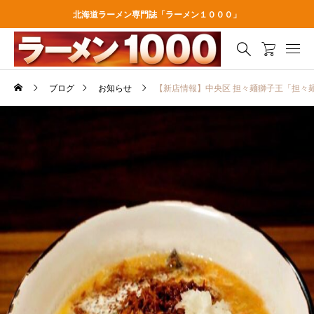
北海道ラーメン専門誌「ラーメン１０００」
ブログ
お知らせ
【新店情報】中央区 担々麺獅子王「担々麺