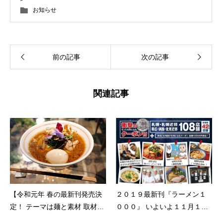
お知らせ
前の記事
次の記事
関連記事
【令和元年 春の最新刊発売決
２０１９最新刊『ラーメン１
定！ テーマは麺と素材 取材敢
０００』 いよいよ１１月１０
行中！】
日(土)発売です！(一部書店は9