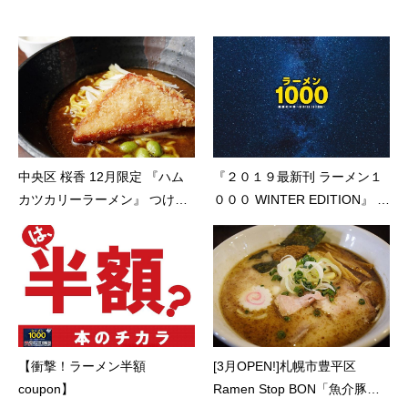
中央区 桜香 12月限定 『ハム
『２０１９最新刊 ラーメン１
カツカリーラーメン』 つけ麺
０００ WINTER EDITION』 １
のスープをベースに数種類の
１月１０日 本日発売です！！
スパイスを使用したカリース
ープが、ハムカツ&ライスと相
性抜群！
【衝撃！ラーメン半額
[3月OPEN!]札幌市豊平区
coupon】
Ramen Stop BON「魚介豚骨